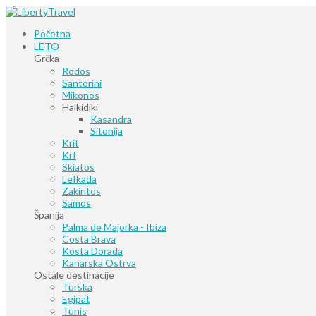
Početna
LETO
Grčka
Rodos
Santorini
Mikonos
Halkidiki
Kasandra
Sitonija
Krit
Krf
Skiatos
Lefkada
Zakintos
Samos
Španija
Palma de Majorka - Ibiza
Costa Brava
Kosta Dorada
Kanarska Ostrva
Ostale destinacije
Turska
Egipat
Tunis