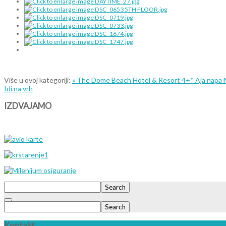
Više u ovoj kategoriji:
« The Dome Beach Hotel & Resort 4+* Aja napa
Idi na vrh
IZDVAJAMO
Search
Search
Kontakt