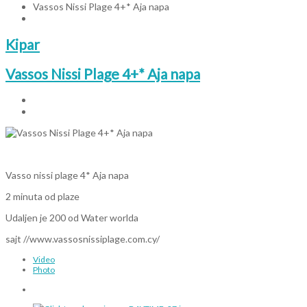
Vassos Nissi Plage 4+* Aja napa
Kipar
Vassos Nissi Plage 4+* Aja napa
Vasso nissi plage 4* Aja napa
2 minuta od plaze
Udaljen je 200 od Water worlda
sajt //www.vassosnissiplage.com.cy/
Video
Photo