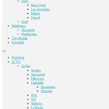
USA
New York
Los Angeles
Miami
Havaji
Golf
Wellness
Slovenija
Madjarska
City Break
Kontakt
Početna
LETO
Grčka
Rodos
Santorini
Mikonos
Halkidiki
Kasandra
Sitonija
Krit
Krf
Skiatos
Lefkada