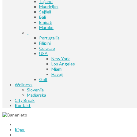
Tajland
Mauricijus
Sejšeli
Bali
Emirati
Maroko
-
Portugalija
Filipini
Curacao
USA
New York
Los Angeles
Miami
Havaji
Golf
Wellness
Slovenija
Madjarska
City Break
Kontakt
Kipar