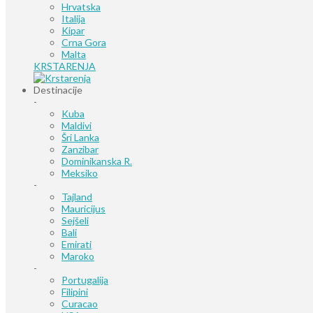
Hrvatska
Italija
Kipar
Crna Gora
Malta
KRSTARENJA
Destinacije
-
Kuba
Maldivi
Šri Lanka
Zanzibar
Dominikanska R.
Meksiko
-
Tajland
Mauricijus
Sejšeli
Bali
Emirati
Maroko
-
Portugalija
Filipini
Curacao