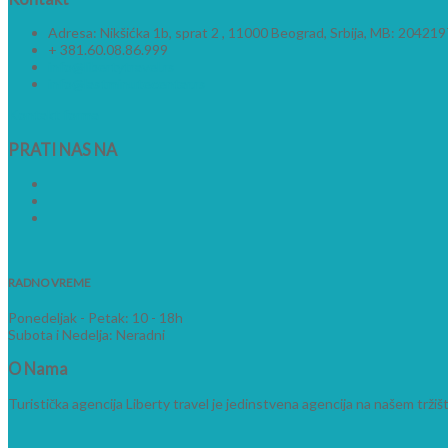
Adresa: Nikšićka 1b, sprat 2 , 11000 Beograd, Srbija, MB: 20421
+ 381.60.08.86.999
info@libertytravel.rs
info@lastminutecentar.rs
Kontakt forma
PRATI
NAS NA
RADNO VREME
Ponedeljak - Petak: 10 - 18h
Subota i Nedelja: Neradni
O
Nama
Turistička agencija Liberty travel je jedinstvena agencija na našem trž