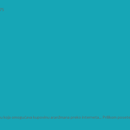
975
ištu koja omogućava kupovinu aranžmana preko interneta... Prilikom posete