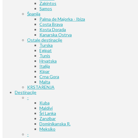
Zakintos
Samos
Španija
Palma de Majorka - Ibiza
Costa Brava
Kosta Dorada
Kanarska Ostrva
Ostale destinacije
Turska
Egipat
Tunis
Hrvatska
Italija
Kipar
Crna Gora
Malta
KRSTARENJA
Destinacije
-
Kuba
Maldivi
Šri Lanka
Zanzibar
Dominikanska R.
Meksiko
-