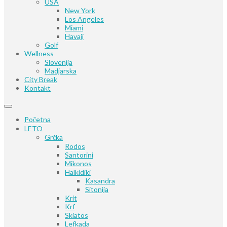
USA
New York
Los Angeles
Miami
Havaji
Golf
Wellness
Slovenija
Madjarska
City Break
Kontakt
Početna
LETO
Grčka
Rodos
Santorini
Mikonos
Halkidiki
Kasandra
Sitonija
Krit
Krf
Skiatos
Lefkada