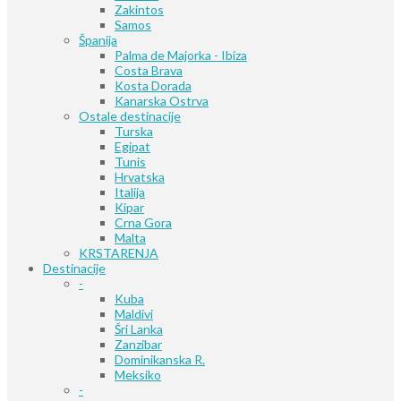
Zakintos
Samos
Španija
Palma de Majorka - Ibiza
Costa Brava
Kosta Dorada
Kanarska Ostrva
Ostale destinacije
Turska
Egipat
Tunis
Hrvatska
Italija
Kipar
Crna Gora
Malta
KRSTARENJA
Destinacije
-
Kuba
Maldivi
Šri Lanka
Zanzibar
Dominikanska R.
Meksiko
-