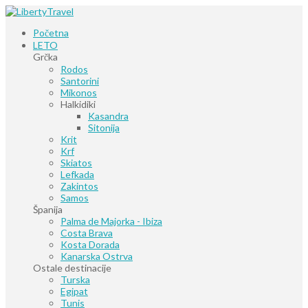
Početna
LETO
Grčka
Rodos
Santorini
Mikonos
Halkidiki
Kasandra
Sitonija
Krit
Krf
Skiatos
Lefkada
Zakintos
Samos
Španija
Palma de Majorka - Ibiza
Costa Brava
Kosta Dorada
Kanarska Ostrva
Ostale destinacije
Turska
Egipat
Tunis