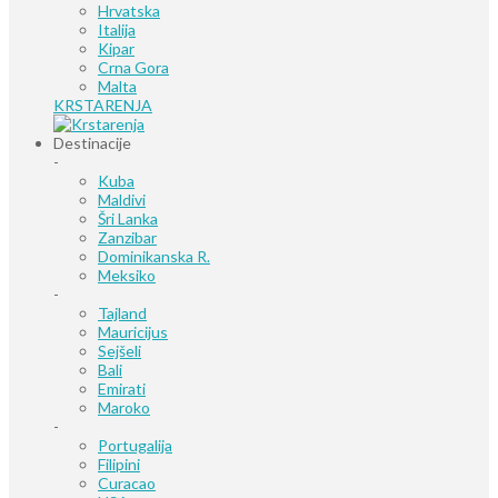
Hrvatska
Italija
Kipar
Crna Gora
Malta
KRSTARENJA
Destinacije
-
Kuba
Maldivi
Šri Lanka
Zanzibar
Dominikanska R.
Meksiko
-
Tajland
Mauricijus
Sejšeli
Bali
Emirati
Maroko
-
Portugalija
Filipini
Curacao