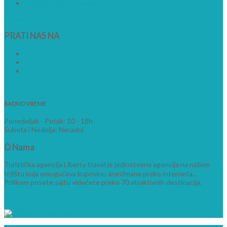
info@lastminutecentar.rs
Kontakt forma
PRATI
NAS NA
RADNO VREME
Ponedeljak - Petak: 10 - 18h
Subota i Nedelja: Neradni
O
Nama
Turistička agencija Liberty travel je jedinstvena agencija na našem
tržištu koja omogućava kupovinu aranžmana preko interneta...
Prilikom posete sajtu videćete preko 70 atraktivnih destinacija.