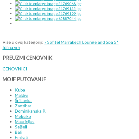
Više u ovoj kategoriji:
« Sofitel Marrakech Lounge and Spa 5*
Idi na vrh
PREUZMI
CENOVNIK
CENOVNICI
MOJE
PUTOVANJE
Kuba
Maldivi
Šri Lanka
Zanzibar
Dominikanska R.
Meksiko
Mauricijus
Sejšeli
Bali
Emirati