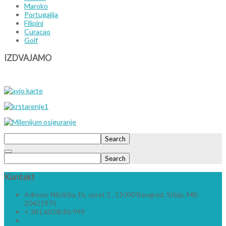
Maroko
Portugalija
Filipini
Curacao
Golf
IZDVAJAMO
Search
Search
Kontakt
Adresa: Nikšićka 1b, sprat 2 , 11000 Beograd, Srbija, MB:
20421975
+ 381.60.08.86.999
info@libertytravel.rs