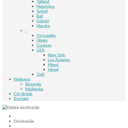
Tajland
Mauricijus
Sejšeli
Bali
Emirati
Maroko
-
Portugalija
Filipini
Curacao
USA
New York
Los Angeles
Miami
Havaji
Golf
Wellness
Slovenija
Madjarska
City Break
Kontakt
Destinacije