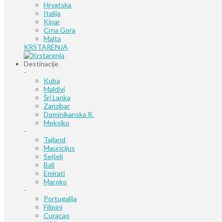
Hrvatska
Italija
Kipar
Crna Gora
Malta
KRSTARENJA
Destinacije
-
Kuba
Maldivi
Šri Lanka
Zanzibar
Dominikanska R.
Meksiko
-
Tajland
Mauricijus
Sejšeli
Bali
Emirati
Maroko
-
Portugalija
Filipini
Curacao