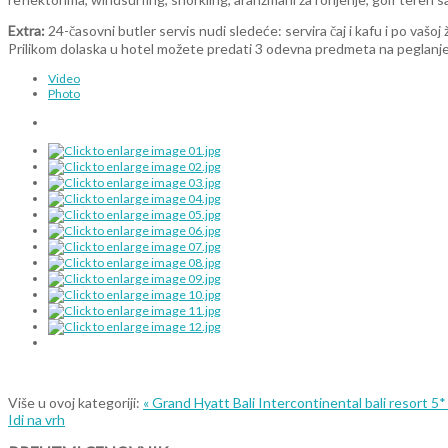
Extra:
24-časovni butler servis nudi sledeće: servira čaj i kafu i po vašoj
Prilikom dolaska u hotel možete predati 3 odevna predmeta na peglanje
Video
Photo
Više u ovoj kategoriji:
« Grand Hyatt Bali
Intercontinental bali resort 5*
Idi na vrh