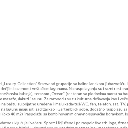
d „Luxury-Collection“ Srarwood grupacije sa balinežanskom ljubaznošću. K
 sa dečijim bazenom i veštačkim lagunama. Na raspolaganju su i razni resto
onežanska kuhinja), terasom „Ocean“ (restoran sa plodovima mora) na baz
ne masaže, đakuzi i saunu. Za razonodu su tu kulturna dešavanja kao i ve
na baštu su prijatno uređene i imaju kada/tuš/WC, fen, telefon, sat. TV, pl
m na lagunu imaju isti sadržaj kao i Gartenblick sobe, dodatno raspolažu
ći (oko 48 m2) i raspolažu sa kombinovanim dnevno/spavaćim boravkom, ka
no uključuje i večeru. Sport: Uključeno i po raspoloživosti: Joga, fitnes c
sa 18 rupa u blizini. Luksuzni spa sa ugodnim tretmanima i masažama u prija