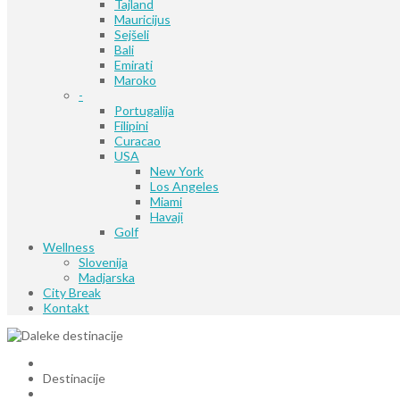
Tajland
Mauricijus
Sejšeli
Bali
Emirati
Maroko
-
Portugalija
Filipini
Curacao
USA
New York
Los Angeles
Miami
Havaji
Golf
Wellness
Slovenija
Madjarska
City Break
Kontakt
Destinacije