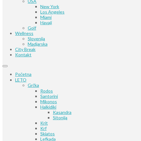
USA
New York
Los Angeles
Miami
Havaji
Golf
Wellness
Slovenija
Madjarska
City Break
Kontakt
Početna
LETO
Grčka
Rodos
Santorini
Mikonos
Halkidiki
Kasandra
Sitonija
Krit
Krf
Skiatos
Lefkada