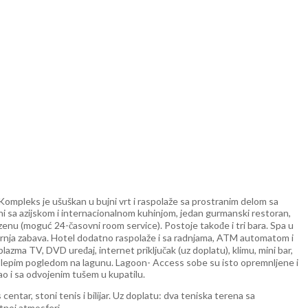
ompleks je ušuškan u bujni vrt i raspolaže sa prostranim delom sa
rani sa azijskom i internacionalnom kuhinjom, jedan gurmanski restoran,
enu (moguć 24-časovni room service). Postoje takođe i tri bara. Spa u
černja zabava. Hotel dodatno raspolaže i sa radnjama, ATM automatom i
azma TV, DVD uređaj, internet priključak (uz doplatu), klimu, mini bar,
 sa lepim pogledom na lagunu. Lagoon- Access sobe su isto opremnljene i
o i sa odvojenim tušem u kupatilu.
entar, stoni tenis i bilijar. Uz doplatu: dva teniska terena sa
tnoj atmosferi.