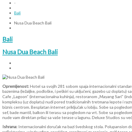
-
Bali
Nusa Dua Beach Bali
Bali
Nusa Dua Beach Bali
Opremljenost:
Hotel sa svojih 281 sobom spaja internacionalni standar
bazenima (ležaljke, podloške, i peškiri su uključeni, gazebo uz doplatu)
Cafe „Lagoon“ (internacionalna kuhinja), restoranom „Mayang Sari“ (ind
kompleksu (uz doplatu) nudi pored tradicionalnih tretmana lepote i raz
biznis centrom. Besplatan internet priključak u lobiju. Sobe sa pogledom 
sef, bade mantil, balkon ili terasu sa pogledom na vrt. Sobe sa pogledo
nude vam direktan prilaz sa vaše terase u lagunu. Deluxe Studios su ve
Ishrana:
Internacionalni doručak na bazi švedskog stola. Polupansion dodat
reflektorima, windsurfing, snorkling, aranžmani za ronjenje, golf teren 