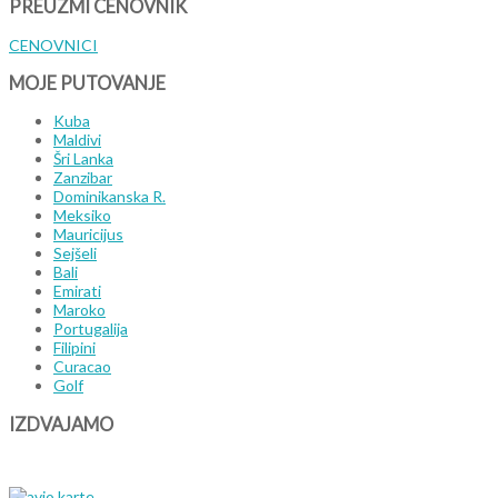
PREUZMI
CENOVNIK
CENOVNICI
MOJE
PUTOVANJE
Kuba
Maldivi
Šri Lanka
Zanzibar
Dominikanska R.
Meksiko
Mauricijus
Sejšeli
Bali
Emirati
Maroko
Portugalija
Filipini
Curacao
Golf
IZDVAJAMO