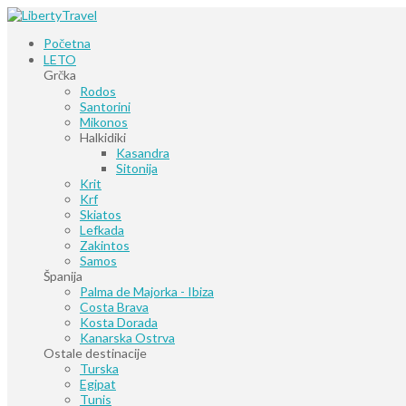
Početna
LETO
Grčka
Rodos
Santorini
Mikonos
Halkidiki
Kasandra
Sitonija
Krit
Krf
Skiatos
Lefkada
Zakintos
Samos
Španija
Palma de Majorka - Ibiza
Costa Brava
Kosta Dorada
Kanarska Ostrva
Ostale destinacije
Turska
Egipat
Tunis