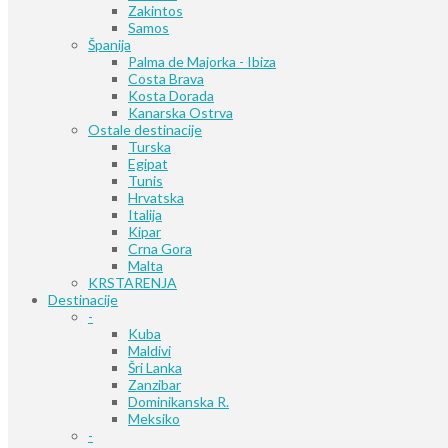
Zakintos
Samos
Španija
Palma de Majorka - Ibiza
Costa Brava
Kosta Dorada
Kanarska Ostrva
Ostale destinacije
Turska
Egipat
Tunis
Hrvatska
Italija
Kipar
Crna Gora
Malta
KRSTARENJA
Destinacije
-
Kuba
Maldivi
Šri Lanka
Zanzibar
Dominikanska R.
Meksiko
-