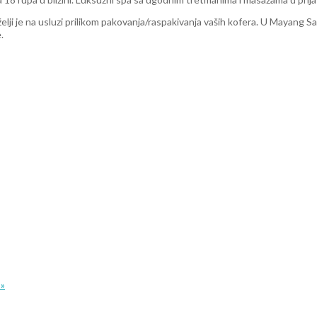
 želji je na usluzi prilikom pakovanja/raspakivanja vaših kofera. U Mayang S
.
 »