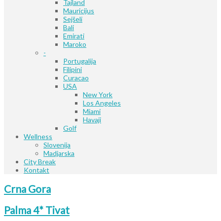
Tajland
Mauricijus
Sejšeli
Bali
Emirati
Maroko
-
Portugalija
Filipini
Curacao
USA
New York
Los Angeles
Miami
Havaji
Golf
Wellness
Slovenija
Madjarska
City Break
Kontakt
Crna Gora
Palma 4* Tivat