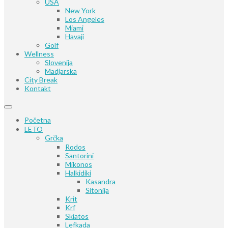
USA
New York
Los Angeles
Miami
Havaji
Golf
Wellness
Slovenija
Madjarska
City Break
Kontakt
Početna
LETO
Grčka
Rodos
Santorini
Mikonos
Halkidiki
Kasandra
Sitonija
Krit
Krf
Skiatos
Lefkada