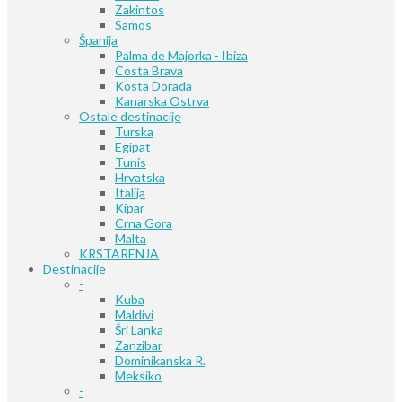
Zakintos
Samos
Španija
Palma de Majorka - Ibiza
Costa Brava
Kosta Dorada
Kanarska Ostrva
Ostale destinacije
Turska
Egipat
Tunis
Hrvatska
Italija
Kipar
Crna Gora
Malta
KRSTARENJA
Destinacije
-
Kuba
Maldivi
Šri Lanka
Zanzibar
Dominikanska R.
Meksiko
-