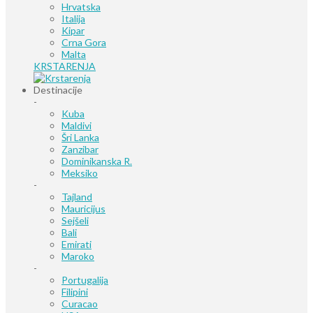
Hrvatska
Italija
Kipar
Crna Gora
Malta
KRSTARENJA
Destinacije
-
Kuba
Maldivi
Šri Lanka
Zanzibar
Dominikanska R.
Meksiko
-
Tajland
Mauricijus
Sejšeli
Bali
Emirati
Maroko
-
Portugalija
Filipini
Curacao