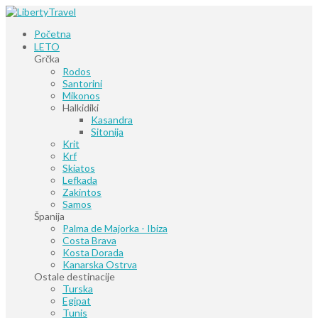
Početna
LETO
Grčka
Rodos
Santorini
Mikonos
Halkidiki
Kasandra
Sitonija
Krit
Krf
Skiatos
Lefkada
Zakintos
Samos
Španija
Palma de Majorka - Ibiza
Costa Brava
Kosta Dorada
Kanarska Ostrva
Ostale destinacije
Turska
Egipat
Tunis