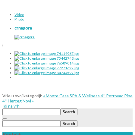
Video
Photo
crnagora
{
Više u ovoj kategoriji:
« Monte Casa SPA & Wellness 4* Petrovac
Pine
4* Herceg Novi »
Idi na vrh
Search
Search
Kontakt