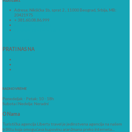
Adresa: Nikšićka 1b, sprat 2 , 11000 Beograd, Srbija, MB:
20421975
+ 381.60.08.86.999
info@libertytravel.rs
info@lastminutecentar.rs
Kontakt forma
PRATI
NAS NA
RADNO VREME
Ponedeljak - Petak: 10 - 18h
Subota i Nedelja: Neradni
O
Nama
Turistička agencija Liberty travel je jedinstvena agencija na našem
tržištu koja omogućava kupovinu aranžmana preko interneta...